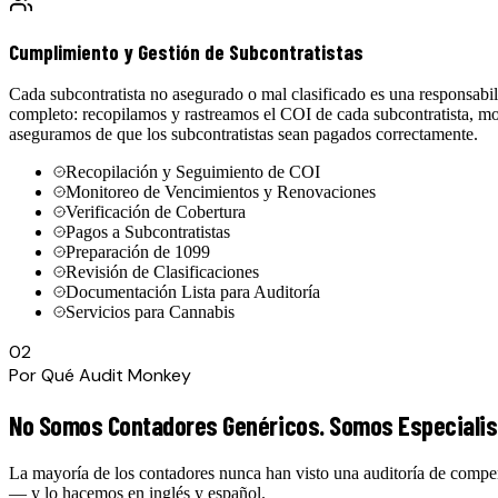
Cumplimiento y Gestión de Subcontratistas
Cada subcontratista no asegurado o mal clasificado es una responsab
completo: recopilamos y rastreamos el COI de cada subcontratista, mo
aseguramos de que los subcontratistas sean pagados correctamente.
Recopilación y Seguimiento de COI
Monitoreo de Vencimientos y Renovaciones
Verificación de Cobertura
Pagos a Subcontratistas
Preparación de 1099
Revisión de Clasificaciones
Documentación Lista para Auditoría
Servicios para Cannabis
02
Por Qué Audit Monkey
No Somos Contadores Genéricos. Somos Especialist
La mayoría de los contadores nunca han visto una auditoría de compe
— y lo hacemos en inglés y español.