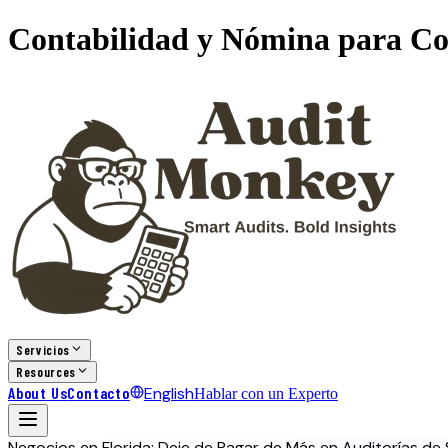
Contabilidad y Nómina para Con
Servicios
Resources
About Us
Contacto
English
Hablar con un Experto
Negocios en Florida: Deje de Pagar de Más en Auditorías de