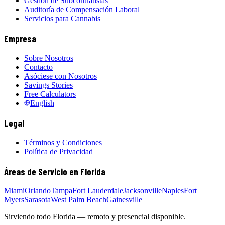
Gestión de Subcontratistas
Auditoría de Compensación Laboral
Servicios para Cannabis
Empresa
Sobre Nosotros
Contacto
Asóciese con Nosotros
Savings Stories
Free Calculators
English
Legal
Términos y Condiciones
Política de Privacidad
Áreas de Servicio en Florida
Miami
Orlando
Tampa
Fort Lauderdale
Jacksonville
Naples
Fort
Myers
Sarasota
West Palm Beach
Gainesville
Sirviendo todo Florida — remoto y presencial disponible.